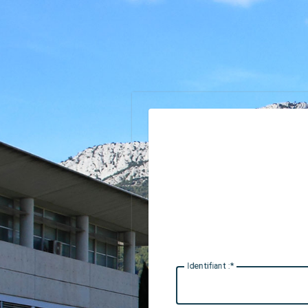
I
dentifiant :