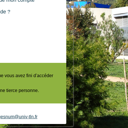
ide ?
SWORD
ue vous avez fini d'accéder
ne tierce personne.
esnum@univ-tln.fr