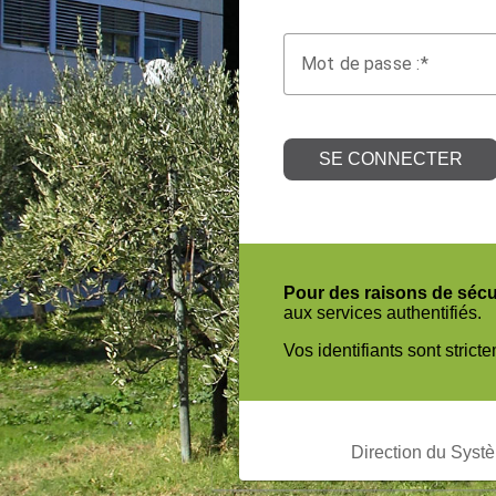
M
ot de passe :
SE CONNECTER
Pour des raisons de sécur
aux services authentifiés.
Vos identifiants sont stric
Direction du Syst