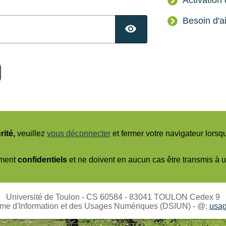
Besoin d'a
TOGGLE PAS
ité,
veuillez
vous déconnecter
et fermer votre navigateur lorsq
tement
confidentiels
et ne doivent en aucun cas être transmis à u
Université de Toulon - CS 60584 - 83041 TOULON Cedex 9
ème d'Information et des Usages Numériques (DSIUN) - @:
usag